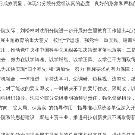
学习成效明显，体现出分院分党组认真的态度、良好的形象和严格
分院实际，刘松林对沈阳分院进一步开展好主题教育工作提出4点
开展主题教育的重大意义，按照“学思想、强党性、重实践、建新
致用，推动党中央和中国科学院党组各项决策部署落地落实；二
进去，努力在以学铸魂、以学增智、以学正风、以学促干方面取
为加快实现“四个率先”和“两加快一努力”目标要求的有力保障
有机融合，一体推进，坚持边学习、边调研、边检视、边整改，
改，对于能改的要立即改，一时解决不了的要盯住改、限期改，
加强组织领导。沈阳分院分党组要明确领导责任，强化督促指导
方向、管大局、保落实”的领导作用，指导推动系统各单位深入
分院系统思想建设，聚焦主责主业，推进科技创新发展不断取得
组将深刻领会把握开展主题教育的总要求和根本任务，强化责任