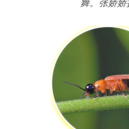
舞。张娇娇