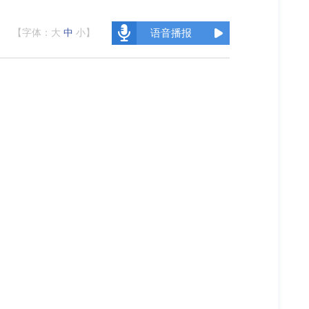
【字体：
大
中
小
】
语音播报