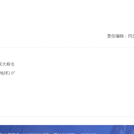
责任编辑：闫
原大粮仓
球2.0”