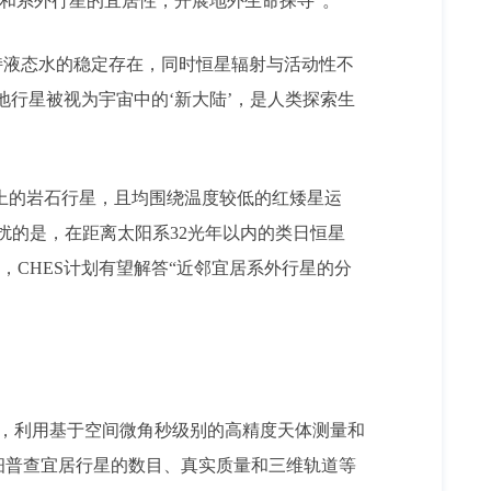
体和系外行星的宜居性，开展地外生命探寻”。
持液态水的稳定存在，同时恒星辐射与活动性不
行星被视为宇宙中的‘新大陆’，是人类探索生
带上的岩石行星，且均围绕温度较低的红矮星运
扰的是，在距离太阳系32光年以内的类日恒星
CHES计划有望解答“近邻宜居系外行星的分
线，利用基于空间微角秒级别的高精度天体测量和
详细普查宜居行星的数目、真实质量和三维轨道等