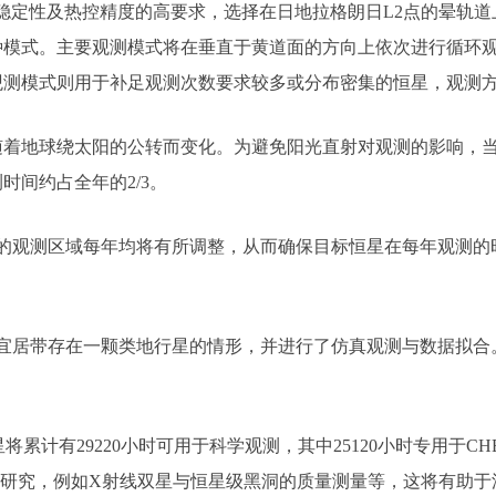
定性及热控精度的高要求，选择在日地拉格朗日L2点的晕轨道上
模式。主要观测模式将在垂直于黄道面的方向上依次进行循环观
观测模式则用于补足观测次数要求较多或分布密集的恒星，观测
着地球绕太阳的公转而变化。为避免阳光直射对观测的影响，当
间约占全年的2/3。
镜的观测区域每年均将有所调整，从而确保目标恒星在每年观测的
0周围宜居带存在一颗类地行星的情形，并进行了仿真观测与数据拟
将累计有29220小时可用于科学观测，其中25120小时专用于
目标的研究，例如X射线双星与恒星级黑洞的质量测量等，这将有助