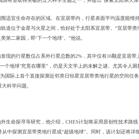
为我国有望取得突破的五大科学主题之一，并提出“探索太阳系天
周围适宜生命存在的区域。在宜居带内，行星表面平均温度能维
轨道位于金星与火星之间，恰好处于太阳系宜居带。“宜居带类地
类第二家园，即‘下一个地球’。”他说。
内发现的行星数仅占系外行星总数的2%，其中仅有16颗是宜居
下一个地球’究竟在哪里”，仍是天文学上的未解之谜。尤其令人困
作为国际上首个直接探测近邻类日恒星宜居带类地行星的空间任务，
等重大科学问题。
外生命探寻等研究，他介绍，CHES计划将采用原创性技术路
, 并从中探测宜居带类地行星或“超级地球”。同时，该计划还将