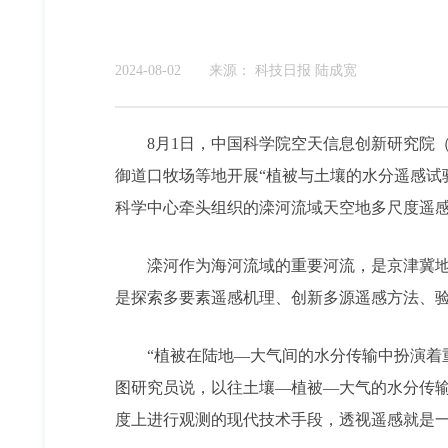
2024-08-02
来源：
科技日报 陆成宽
8月1日，中国科学院空天信息创新研究院
御道口牧场等地开展“植被与土壤的水分遥感试
科学中心牵头组织的滦河流域天空地多尺度遥
滦河作为海河流域的重要河流，是京津冀地
是探索多要素遥感机理、创新多源遥感方法、
“植被在陆地—大气间的水分传输中扮演着
图研究员说，以往土壤—植被—大气的水分传
度上进行观测的现代技术手段，透视遥感就是