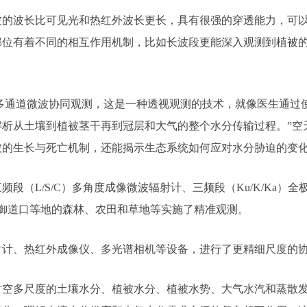
波的波长比可见光和热红外波长更长，具有很强的穿透能力，可
部位有着不同的相互作用机制，比如长波段更能深入观测到植被
的多通道微波协同观测，这是一种透视观测的技术，就像医生通过
解析从土壤到植被茎干再到冠层和大气的整个水分传输过程。”空
被的生长与死亡机制，还能揭示生态系统如何应对水分胁迫的变
段（L/S/C）多角度成像微波辐射计、三频段（Ku/K/Ka
御道口等地的森林、农田和草地等实施了精准观测。
射计、热红外成像仪、多光谱相机等设备，进行了更精细尺度的
时空多尺度的土壤水分、植被水分、植被水势、大气水汽和蒸散