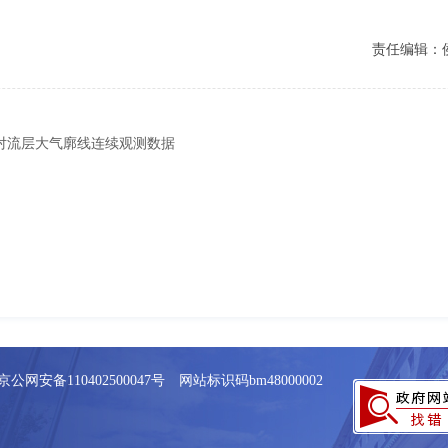
责任编辑：
对流层大气廓线连续观测数据
京公网安备110402500047号 网站标识码bm48000002