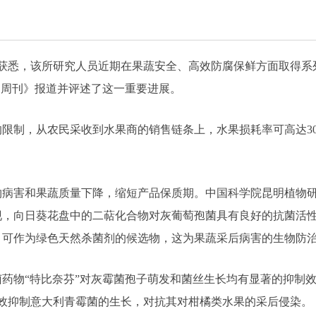
所获悉，该所研究人员近期在果蔬安全、高效防腐保鲜方面取得
闻周刊》报道并评述了这一重要进展。
限制，从农民采收到水果商的销售链条上，水果损耗率可高达3
物病害和果蔬质量下降，缩短产品保质期。中国科学院昆明植物
现，向日葵花盘中的二萜化合物对灰葡萄孢菌具有良好的抗菌活
，可作为绿色天然杀菌剂的候选物，这为果蔬采后病害的生物防
药物“特比奈芬”对灰霉菌孢子萌发和菌丝生长均有显著的抑制
有效抑制意大利青霉菌的生长，对抗其对柑橘类水果的采后侵染。