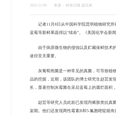
2023-11-09
来源：
科技日报 赵汉斌
记者11月8日从中国科学院昆明植物研究
蓝莓等新鲜果蔬得以“续命”。《美国化学会新
由于病原微生物的侵蚀以及贮藏保鲜技术的
途径至关重要。
灰葡萄孢菌是一种常见的真菌，可导致植
品的挖掘，近期，该团队的博士研究生赵芸发
长，显著控制灰霉菌在采后蓝莓上的腐烂面积
赵芸等研究人员此前已发现丙烯胺类抗真菌
架期。他们还发现两性霉素B和5-氟胞嘧啶能