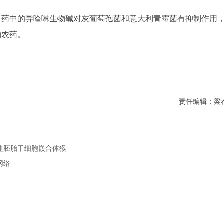
中药中的异喹啉生物碱对灰葡萄孢菌和意大利青霉菌有抑制作用
物农药。
责任编辑：梁
建胚胎干细胞嵌合体猴
网络