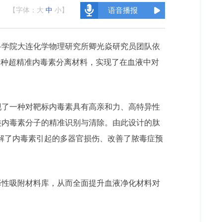
【字体：
大
中
小
】
语音播报
科学院大连化学物理研究所卿光焱研究员团队依
一种超精准内毒素分离材料，实现了在血液中对
现了一种对靶标内毒素具有高亲和力、高特异性
类内毒素分子的精准识别与清除。由此设计的肽
，显著缓解了内毒素引起的多器官损伤、改善了脓毒症预
择性吸附材料库，从而全面提升血液净化材料对