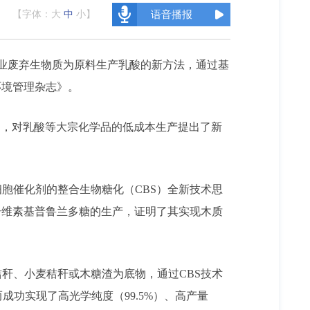
【字体：
大
中
小
】
语音播报
农业废弃生物质为原料生产乳酸的新方法，通过基
环境管理杂志》。
出，对乳酸等大宗化学品的低成本生产提出了新
胞催化剂的整合生物糖化（CBS）全新技术思
纤维素基普鲁兰多糖的生产，证明了其实现木质
秸秆、小麦秸秆或木糖渣为底物，通过CBS技术
成功实现了高光学纯度（99.5%）、高产量