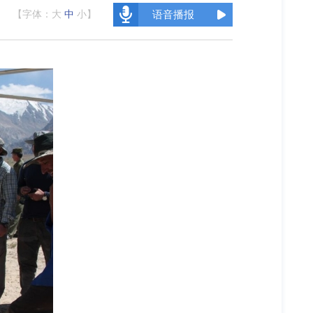
【字体：
大
中
小
】
语音播报