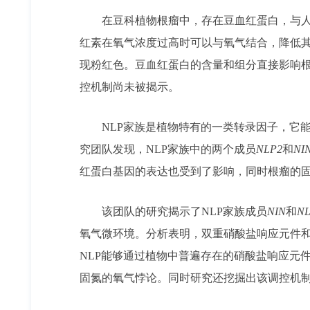
在豆科植物根瘤中，存在豆血红蛋白，与人体
红素在氧气浓度过高时可以与氧气结合，降低
现粉红色。豆血红蛋白的含量和组分直接影响
控机制尚未被揭示。
NLP家族是植物特有的一类转录因子，它能够结合
究团队发现，NLP家族中的两个成员
NLP2
和
NI
红蛋白基因的表达也受到了影响，同时根瘤的
该团队的研究揭示了NLP家族成员
NIN
和
NL
氧气微环境。分析表明，双重硝酸盐响应元件
NLP能够通过植物中普遍存在的硝酸盐响应元
固氮的氧气悖论。同时研究还挖掘出该调控机