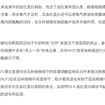
血液中的血红蛋白相似，包含了血红素和蛋白质，根瘤细胞通
其含量；而在氧气不足时，豆血红蛋白还可以将氧气释放给类菌
根瘤内固氮酶的活性，在豆科植物生物固氮中发挥关键作用。但
靶基因启动子中的特殊“元件”来激活下游基因的表达，参与调节植物氮
N
在根瘤中具有“高人一等”的表达量，在对
NLP2
突变体根瘤进行
固氮能力下降。
P2
通过直接结合豆科植物保守的双重硝酸盐响应元件来激活根
和
NLP2
仅在豆科植物中高度保守，暗示着其进化有助于提高根瘤
件激活非共生血红蛋白基因的表达。这表明NLP-血红蛋白模块
制的进化和起源。