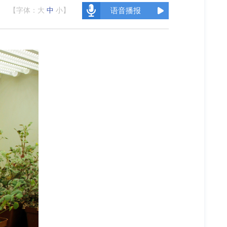
【字体：
大
中
小
】
语音播报