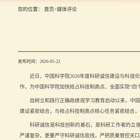
您的位置：
首页
>
媒体评论
发布时间：2026-05-22
近日，中国科学院2026年度科研诚信建设与科
作，为中国科学院加快抢占科技制高点、全面实现“四
自树立和践行正确政绩观学习教育启动以来，中国
建设紧密结合，与抢占科技制高点核心任务紧密结合，
科研诚信是科技创新的基石，是科研工作者的立身
严谨复杂，更要严守科研诚信底线，严把质量管控关口