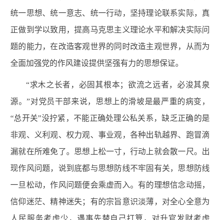
统一思想、统一意志、统一行动，坚持理论联系实际，真
正做到学以致用，提高马克思主义理论水平和解决实际问
题的能力，在改造客观世界的同时改造主观世界，从而为
全面加强党的作风建设提供坚强有力的思想保证。
“求木之长者，必固其根本；欲流之远者，必浚其泉
源。”对党员干部来说，思想上的滑坡是最严重的病变，
“总开关”没拧紧，不能正确处理公私关系，缺乏正确的是
非观、义利观、权力观、事业观，各种出轨越界、跑冒滴
漏就在所难免了。思想上松一寸，行动上就会散一尺。出
现作风问题，说到底都与思想防线不牢固有关，思想防线
一旦松动，作风问题便会乘虚而入。有的理想信念动摇，
信仰迷茫、精神迷失；有的宗旨意识淡薄，对全心全意为
人民服务考虑少，遇事先替自己打算，对升官发财考虑