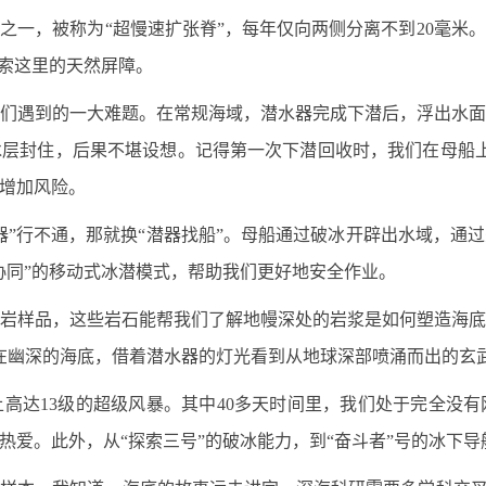
之一，被称为“超慢速扩张脊”，每年仅向两侧分离不到20毫米
探索这里的天然屏障。
们遇到的一大难题。在常规海域，潜水器完成下潜后，浮出水
层封住，后果不堪设想。记得第一次下潜回收时，我们在母船
增加风险。
器”行不通，那就换“潜器找船”。母船通过破冰开辟出水域，通
协同”的移动式冰潜模式，帮助我们更好地安全作业。
集玄武岩样品，这些岩石能帮我们了解地幔深处的岩浆是如何塑造海
在幽深的海底，借着潜水器的灯光看到从地球深部喷涌而出的玄
高达13级的超级风暴。其中40多天时间里，我们处于完全没
爱。此外，从“探索三号”的破冰能力，到“奋斗者”号的冰下导