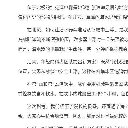
位于北极的加克洋中脊是地球扩张速率最慢的地方
演化历史的“关键拼图”。在过去，厚厚的海冰是我们
在北极，如何让潜水器精准地从冰缝中上浮，是我
海冰随洋流不断漂移挤压，潜水器上浮时一旦头顶被冰
而言，潜水器的电量就是生命线，每一分钟的拖延都会
后来，年轻的科考团队提出新方案：既然“船找潜
位置，实现从冰缝中安全上浮。这种在密集冰区“船潜
在第418和第421潜次中，我们要用机械手采
前控制饮食和饮水，在狭小的球舱里工作9个小时。但
这次科考，我们经历了漫长的极昼，还遭遇了海上
会，大家心中仿佛燃烧着一团火，那是对科学最纯粹的热