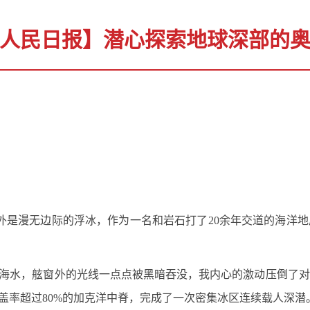
人民日报】潜心探索地球深部的
舷窗外是漫无边际的浮冰，作为一名和岩石打了20余年交道的海
的海水，舷窗外的光线一点点被黑暗吞没，我内心的激动压倒了对
盖率超过80%的加克洋中脊，完成了一次密集冰区连续载人深潜