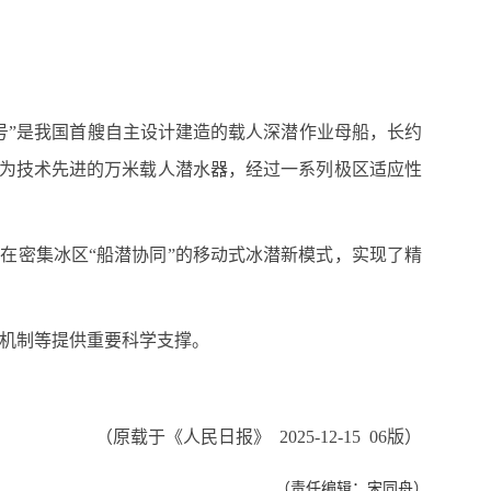
号”是我国首艘自主设计建造的载人深潜作业母船，长约
号作为技术先进的万米载人潜水器，经过一系列极区适应性
在密集冰区“船潜协同”的移动式冰潜新模式，实现了精
机制等提供重要科学支撑。
（原载于《人民日报》 2025-12-15 06版）
（责任编辑：宋同舟）