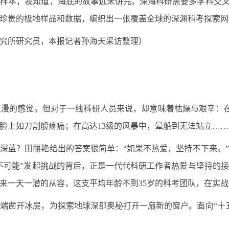
样本，我知道，海底的故事远未讲完。深海科研需要多学科交叉
珍贵的极地样品和数据，编织出一张覆盖全球的深渊科考探索网
究所研究员，本报记者孙海天采访整理）
漫的感觉。但对于一线科研人员来说，却意味着枯燥与艰辛：
脸上如刀割般疼痛；在高达13级的风暴中，晕船到无法站立……
深蓝？田丽艳给出的答案很简单：“如果不热爱，坚持不下来。
不可能”发起挑战的背后，正是一代代科研工作者热爱与坚持的
来一天一潜的从容，这支平均年龄不到35岁的科考团队，在实
端凿开冰层，为探索地球深部奥秘打开一扇新的窗户。面向“十