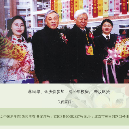
蒋民华、金庆焕参加回浦90年校庆。 朱汝略摄
关闭窗口
- 2012 中国科学院 版权所有 备案序号：京ICP备05002857号 地址：北京市三里河路52号 邮