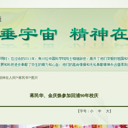
>
>
精神在人间
蒋民华
图片
蒋民华、金庆焕参加回浦90年校庆
【字号：
小
中
大
】