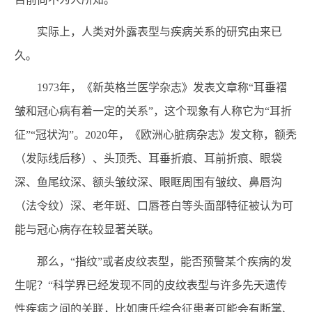
实际上，人类对外露表型与疾病关系的研究由来已
久。
1973年，《新英格兰医学杂志》发表文章称“耳垂褶
皱和冠心病有着一定的关系”，这个现象有人称它为“耳折
征”“冠状沟”。2020年，《欧洲心脏病杂志》发文称，额秃
（发际线后移）、头顶秃、耳垂折痕、耳前折痕、眼袋
深、鱼尾纹深、额头皱纹深、眼眶周围有皱纹、鼻唇沟
（法令纹）深、老年斑、口唇苍白等头面部特征被认为可
能与冠心病存在较显著关联。
那么，“指纹”或者皮纹表型，能否预警某个疾病的发
生呢？“科学界已经发现不同的皮纹表型与许多先天遗传
性疾病之间的关联，比如唐氏综合征患者可能会有断掌、