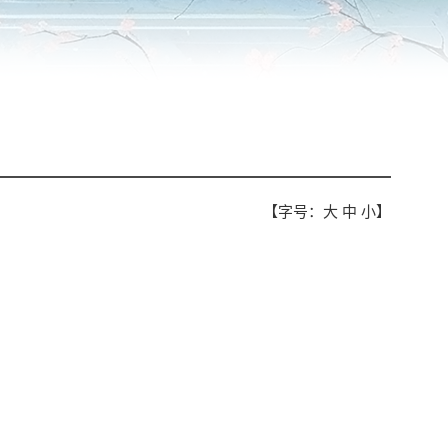
【字号：
大
中
小
】