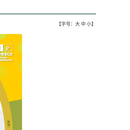
【字号：
大
中
小
】