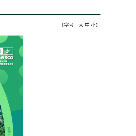
【字号：
大
中
小
】