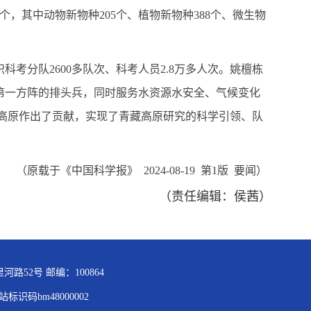
，其中动物新物种205个、植物新物种388个、微生物
科考分队2600多队次、科考人员2.8万多人次。姚檀栋
第一方阵的排头兵，同时服务水资源水安全、气候变化
藏高原作出了贡献，实现了青藏高原研究的科学引领、队
（原载于《中国科学报》 2024-08-19 第1版 要闻）
（责任编辑：侯茜）
路52号 邮编：100864
站标识码bm48000002