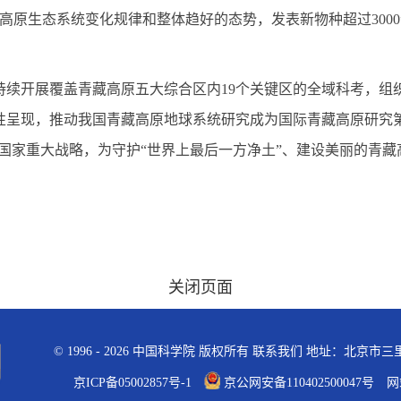
高原生态系统变化规律和整体趋好的态势，发表新物种超过3000个
，持续开展覆盖青藏高原五大综合区内19个关键区的全域科考，组织
性呈现，推动我国青藏高原地球系统研究成为国际青藏高原研究
等国家重大战略，为守护“世界上最后一方净土”、建设美丽的青
关闭页面
©
1996 -
2026 中国科学院 版权所有
联系我们
地址：北京市三里河
京ICP备05002857号-1
京公网安备110402500047号 网