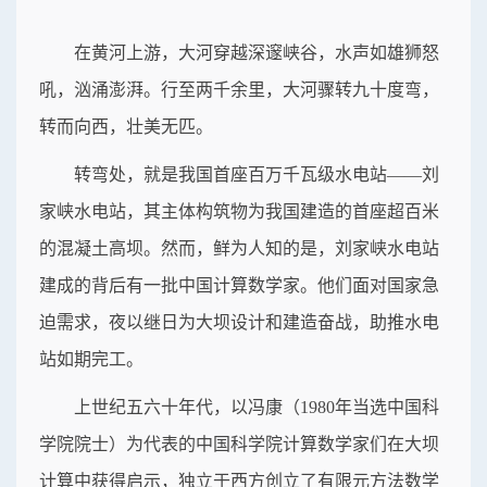
在黄河上游，大河穿越深邃峡谷，水声如雄狮怒
吼，汹涌澎湃。行至两千余里，大河骤转九十度弯，
转而向西，壮美无匹。
转弯处，就是我国首座百万千瓦级水电站——刘
家峡水电站，其主体构筑物为我国建造的首座超百米
的混凝土高坝。然而，鲜为人知的是，刘家峡水电站
建成的背后有一批中国计算数学家。他们面对国家急
迫需求，夜以继日为大坝设计和建造奋战，助推水电
站如期完工。
上世纪五六十年代，以冯康（1980年当选中国科
学院院士）为代表的中国科学院计算数学家们在大坝
计算中获得启示，独立于西方创立了有限元方法数学