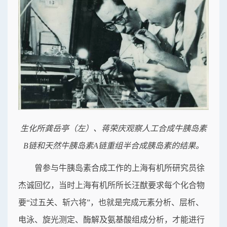
生化所龚岳亭（左）、蒋荣庆观察人工合成牛胰岛素
B链和天然牛胰岛素A链重组半合成胰岛素的结果。
曾参与牛胰岛素合成工作的上海有机所研究员徐
杰诚回忆，当时上海有机所所长汪猷要求每个化合物
要“过五关、斩六将”，也就是完成元素分析、层析、
电泳、旋光测定、酶解及氨基酸组成分析，才能进行