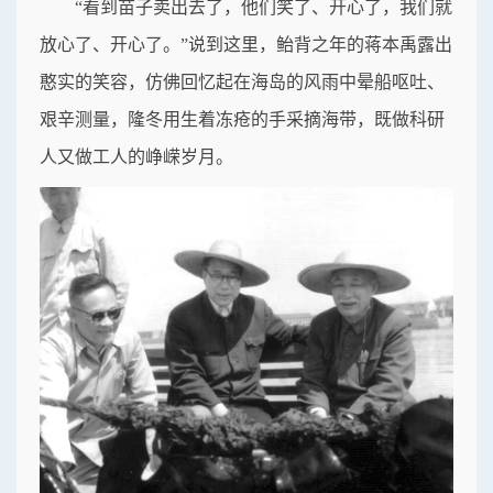
“看到苗子卖出去了，他们笑了、开心了，我们就
放心了、开心了。”说到这里，鲐背之年的蒋本禹露出
憨实的笑容，仿佛回忆起在海岛的风雨中晕船呕吐、
艰辛测量，隆冬用生着冻疮的手采摘海带，既做科研
人又做工人的峥嵘岁月。