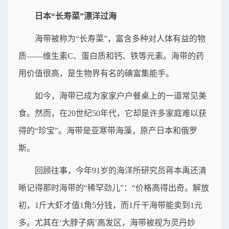
日本“长寿菜”漂洋过海
海带被称为“长寿菜”，富含多种对人体有益的物
质——维生素C、蛋白质和钙、铁等元素。海带的药
用价值很高，是生物界有名的碘富集能手。
如今，海带已成为家家户户餐桌上的一道常见美
食。然而，在20世纪50年代，它却是许多家庭难以获
得的“珍宝”。海带是亚寒带海藻，原产日本和俄罗
斯。
回顾往事，今年91岁的海洋所研究员蒋本禹还清
晰记得那时海带的“稀罕劲儿”：“价格高得出奇。解放
初，1斤大虾才值1角5分钱，而1斤干海带能卖到1元
多。尤其在‘大脖子病’高发区，海带被视为灵丹妙