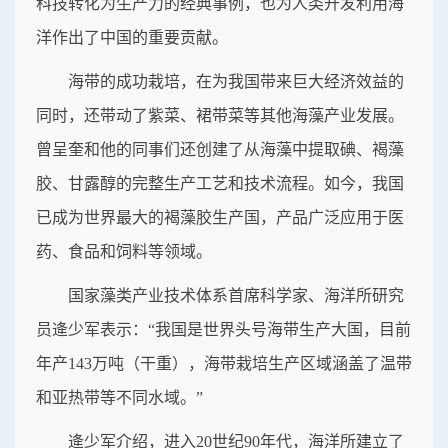
科技转化为生产力的经典事例，也为人类开发利用海
洋作出了中国的重要贡献。
海带的成功栽培，在为我国带来巨大经济效益的
同时，还带动了紫菜、裙带菜等其他海藻产业发展。
曾呈奎和他的同事们还创建了从海藻中提取碘、褐藻
胶、甘露醇的完整生产工艺和技术流程。如今，我国
已成为世界最大的褐藻胶生产国，产品广泛应用于医
药、食品和饲料等领域。
国家藻类产业技术体系首席科学家、海洋所研究
员逄少军表示：“我国是世界头号海带生产大国，目前
年产143万吨（干重），海带栽培生产区域涵盖了温带
和亚热带等不同水域。”
逄少军介绍，进入20世纪90年代，海洋所建立了