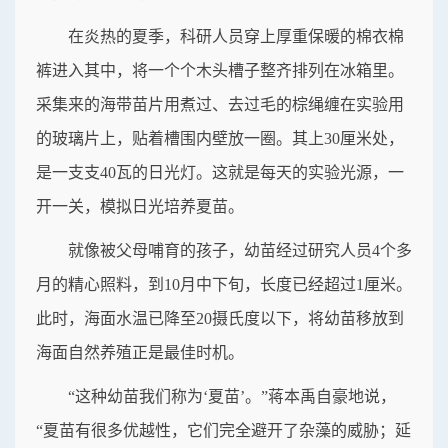
在炎热的夏季，科研人员穿上厚重保暖的棉衣棉
裤进入其中，将一个个木头槽子整齐排列在冰箱里。
采集来的海带苗片用煮过、去过毛的棕绳缠在实验用
的玻璃片上，贴着槽围内壁放一圈。其上30厘米处，
是一支支40瓦的日光灯。这就是每天的实验光源，一
开一关，模拟日光培养夏苗。
就像被父母哺育的孩子，幼苗经过研究人员4个多
月的精心照料，到10月中下旬，长度已经超过1厘米。
此时，海面水温已降至20摄氏度以下，将幼苗移放到
海面自然养殖正是最佳时机。
“这种幼苗我们称为‘夏苗’。”蒋本禹自豪地说，
“夏苗有很多优越性，它们完全避开了杂藻的威胁；延