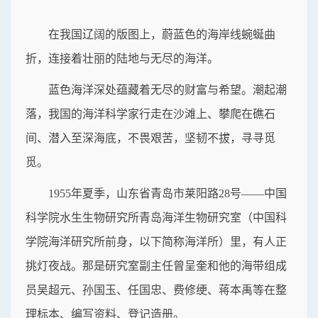
在我国辽阔的版图上，蔚蓝色的海岸线蜿蜒曲
折，连接着壮丽的陆地与无尽的海洋。
蓝色海洋深处蕴藏着无尽的财富与希望。潮起潮
落，我国的海洋科学家行走在沙滩上、攀爬在礁石
间、潜入至深海底，不畏艰苦，坚韧不拔，寻寻觅
觅。
1955年夏季，山东省青岛市莱阳路28号——中国
科学院水生生物研究所青岛海洋生物研究室（中国科
学院海洋研究所前身，以下简称海洋所）里，有人正
挑灯夜战。那是研究室副主任曾呈奎和他的海带组成
员吴超元、孙国玉、任国忠、费修绠、蒋本禹等在整
理标本、编写资料、登记造册。