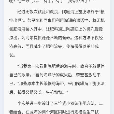
呢？他一跃而起：“有了，有了！我有办法了！”
经过无数次试验和改良，陶罐海上施肥法终于“横
空出世”。曾呈奎和同事们利用陶罐的通透性，将无机
氮肥溶液装入其中，让肥料通过陶罐壁上的微孔缓慢
渗出，为海带提供源源不断的营养。这种方法不仅经
济高效，而且减少了肥料流失，使海带得以茁壮成
长。
“当我第一次看到施肥后的海带时，简直不敢相信
自己的眼睛。”看到海洋所的成果后，李宏基激动不
已，“那些原本生长缓慢的海带，采用陶罐海上施肥法
后，长得又粗又长，生机勃勃。”
李宏基进一步设计了三竿式小双架施肥方法，二
者结合，在威海的两个海区同时进行规模性生产试