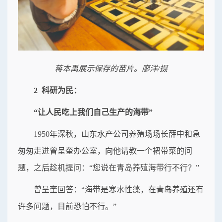
蒋本禹展示保存的苗片。廖洋/摄
2 科研为民：
“让人民吃上我们自己生产的海带”
1950年深秋，山东水产公司养殖场场长薛中和急
匆匆走进曾呈奎办公室，向他请教一个裙带菜的问
题，之后趁机提问：“您说在青岛养殖海带行不行？”
曾呈奎回答：“海带是寒水性藻，在青岛养殖还有
许多问题，目前恐怕不行。”