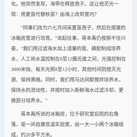
化。他突然发现，海带在释放孢子。这让他灵光一
现：用夏苗代替秋苗？由海上改到室内？
“同事们改为六七月间采夏苗孢子，然后在搭建的
冰箱房里进行培育。”说起往事，蒋本禹仍按捺不住兴
奋，“我们用过滤海水加上适量的氮、磷配制成培养
水，人工将水温控制在8至12摄氏度之间，光强控制在
3000米烛，每天光照8至12小时，其他时间则熄灭光
源、保持黑暗。同时，我们用马达间歇搅拌培养水，
保持水的流动性，并按时加入新鲜海水过滤冷却，更
换部分培养水。”
蒋本禹所说的冰箱房，位于研究室后院的右角
落，是一间自建低温实验室，由一大一小两个冰箱组
成，约20多平方米。