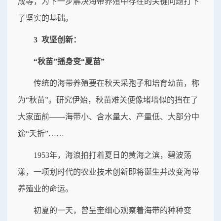
成等，为下一步解决海带养殖中存在的关键问题打下
了坚实的基础。
3 攻坚创新：
“秋苗”摇身变“夏苗”
传统的海带养殖要在秋天采孢子和培育幼苗，称
为“秋苗”。研究伊始，秋苗难关便像堵墙似的挡在了
大家面前——海带小、含水量大、产量低、大部分中
途“夭折”……
1953年，海浪拍打着夏日的黄海之滨，碧波荡
漾，一项划时代的农业技术创新即将诞生并改变海带
养殖业的命运。
初夏的一天，曾呈奎细心观察着海带的种种变