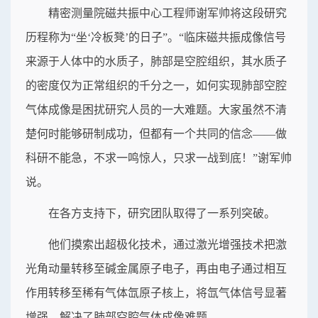
精密测量院磁共振中心工程师谢军帅将这段研究
历程称为“坐‘冷板凳’的日子”。“临床磁共振成像信号
来源于人体中的水质子，肺部是空腔组织，其水质子
的密度仅为正常组织的千分之一，如何实现肺部空腔
气体成像是困扰研究人员的一大难题。大家虽然不清
楚何时能够研制成功，但都有一个共同的信念——做
科研不能急，不求一鸣惊人，只求一战到底！”谢军帅
说。
在各方支持下，研究团队取得了一系列突破。
他们摸索出超极化技术，通过激光增强技术把激
光角动量转移至碱金属原子电子，再由电子通过相互
作用转移至稀有气体氙原子核上，将氙气体信号显著
增强，解决了肺部空腔气体成像难题。