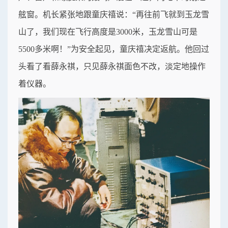
舷窗。机长紧张地跟童庆禧说：“再往前飞就到玉龙雪
山了，我们现在飞行高度是3000米，玉龙雪山可是
5500多米啊！”为安全起见，童庆禧决定返航。他回过
头看了看薛永祺，只见薛永祺面色不改，淡定地操作
着仪器。