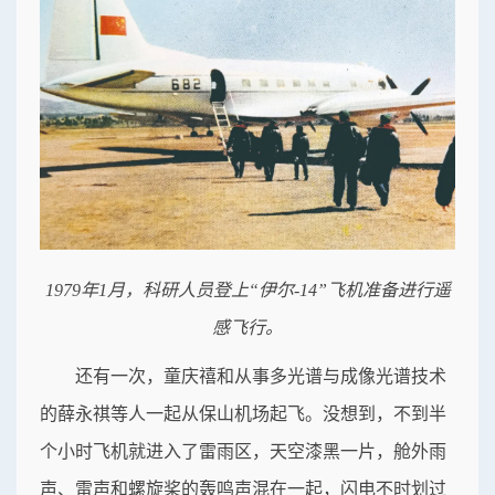
1979年1月，科研人员登上“伊尔-14”飞机准备进行遥
感飞行。
还有一次，童庆禧和从事多光谱与成像光谱技术
的薛永祺等人一起从保山机场起飞。没想到，不到半
个小时飞机就进入了雷雨区，天空漆黑一片，舱外雨
声、雷声和螺旋桨的轰鸣声混在一起，闪电不时划过