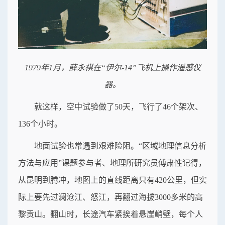
1979年1月，薛永祺在“伊尔-14”飞机上操作遥感仪
器。
就这样，空中试验做了50天，飞行了46个架次、
136个小时。
地面试验也常遇到艰难险阻。“区域地理信息分析
方法与应用”课题参与者、地理所研究员傅肃性记得，
从昆明到腾冲，地图上的直线距离只有420公里，但实
际上要先过澜沧江、怒江，再翻过海拔3000多米的高
黎贡山。翻山时，长途汽车紧挨着悬崖峭壁，每个人