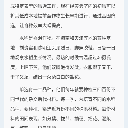
成特定表型的筛选工作，现在经实验室内的初筛可以
将其低成本地提前至作物生长早期进行，通过基因筛
选，让育种效率大幅提高。
水稻是喜温作物。在海南和天津等地的育种基
地，刘贵富和陈明江头顶烈日、脚穿胶鞋，日复一日
地观察水稻生长情况。最热的时候气温超过40摄氏
度，上晒下蒸，他们双脚泡得发烫，衣服湿了又干、
干了又湿，结出一朵朵白白的盐花。
单选育一个品种，他们每年就要种植三四百份不
同世代的杂交后代材料。每一季，为培育不同的水稻
品种，要种植、筛选近万份不同的株系材料。每份材
料的田间表现，如分蘖、拔节、抽穗、扬花、灌浆