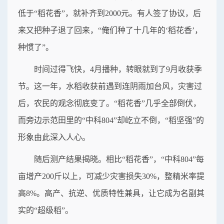
低于“稻花香”，就补齐到2000元。有人签了协议，后
来又把种子退了回来，“俺们种了十几年的‘稻花香’，
种惯了”。
时间过得飞快，4月播种，转眼就到了9月收获季
节。这一年，水稻收获前遇到连阴雨加台风，灾害过
后，农民的观念彻底变了。“稻花香”几乎全部倒伏，
而旁边示范田里的“中科804”却屹立不倒，“稻坚强”的
形象由此深入人心。
随后测产结果揭晓。相比“稻花香”，“中科804”每
亩增产200斤以上，可减少灾害损失30%，整精米率提
高8%。高产、抗逆、优质特性兼具，让它成为名副其
实的“超级稻”。