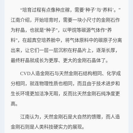
“培育过程有点像种庄稼，需要‘种子’与‘养料’。”
江南介绍，开始培育时，需要一块小尺寸的金刚石作
为籽晶，也就是“种子”，以甲烷等碳源气体作“养
料”，在超真空培养舱中，将气体原料中的碳原子分离
出来，让它们一层一层沉积在籽晶片上，逐渐长厚，
最终籽晶就成长为更厚、更大的金刚石晶体了。
CVD人造金刚石与天然金刚石结构相同、化学成
分相同，就连物理性质也相同，而且由于技术进步和
生长环境更加洁净无瑕，反而比天然金刚石纯净度更
高。
江南认为，天然金刚石是大自然的馈赠，而人造
金刚石则是人类科技硬实力的展现。