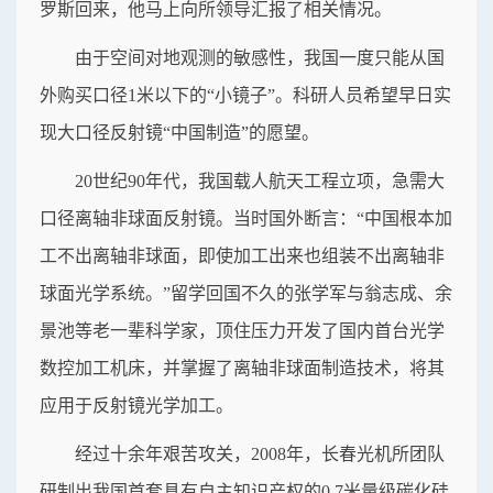
罗斯回来，他马上向所领导汇报了相关情况。
由于空间对地观测的敏感性，我国一度只能从国
外购买口径1米以下的“小镜子”。科研人员希望早日实
现大口径反射镜“中国制造”的愿望。
20世纪90年代，我国载人航天工程立项，急需大
口径离轴非球面反射镜。当时国外断言：“中国根本加
工不出离轴非球面，即使加工出来也组装不出离轴非
球面光学系统。”留学回国不久的张学军与翁志成、余
景池等老一辈科学家，顶住压力开发了国内首台光学
数控加工机床，并掌握了离轴非球面制造技术，将其
应用于反射镜光学加工。
经过十余年艰苦攻关，2008年，长春光机所团队
研制出我国首套具有自主知识产权的0.7米量级碳化硅