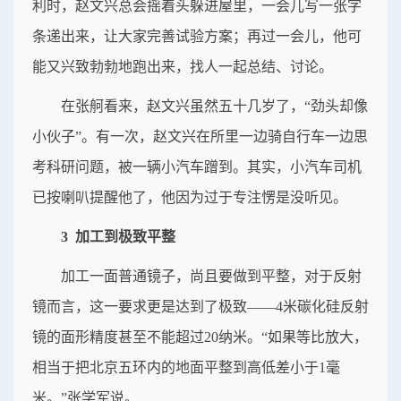
利时，赵文兴总会摇着头躲进屋里，一会儿写一张字
条递出来，让大家完善试验方案；再过一会儿，他可
能又兴致勃勃地跑出来，找人一起总结、讨论。
在张舸看来，赵文兴虽然五十几岁了，“劲头却像
小伙子”。有一次，赵文兴在所里一边骑自行车一边思
考科研问题，被一辆小汽车蹭到。其实，小汽车司机
已按喇叭提醒他了，他因为过于专注愣是没听见。
3 加工到极致平整
加工一面普通镜子，尚且要做到平整，对于反射
镜而言，这一要求更是达到了极致——4米碳化硅反射
镜的面形精度甚至不能超过20纳米。“如果等比放大，
相当于把北京五环内的地面平整到高低差小于1毫
米。”张学军说。