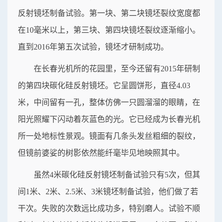
反射镜坯制备试验。第一块、第二块镜坯裂纹宽度都
在10毫米以上，第三块、第四块镜坯裂纹逐渐缩小。
直到2016年第五次试验，镜坯才研制成功。
在长春光机所的花园里，至今还留有2015年研制
的第四块碳化硅反射镜坯。它呈圆饼形，直径4.03
米，中间留有一孔，整体仿佛一只圆溜溜的眼睛，在
阳光照耀下闪动着灰蓝色的光。它已经成为长春光机
所一处地标性景观。镜面有几条头发丝粗细的裂纹，
但镜前婆娑的树影依然能纤毫毕见地映照其中。
虽然4米碳化硅反射镜坯制备试验只有5次，但其
间1米、2米、2.5米、3米镜坯制备试验，他们做了若
干次。失败的次数远比成功多，特别磨人。试验不顺