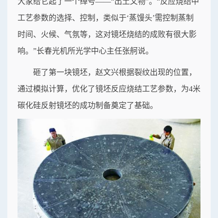
大家给它起了一个绰号——“出土文物”。“反应烧结中
工艺参数的选择、控制，类似于‘蒸馒头’需控制蒸制
时间、火候、气氛等，这对镜坯烧结的成败有很大影
响。”长春光机所光学中心主任张舸说。
砸了第一块镜坯，赵文兴根据裂纹出现的位置，
通过模拟计算，优化了镜坯反应烧结工艺参数，为4米
碳化硅反射镜坯的成功制备奠定了基础。