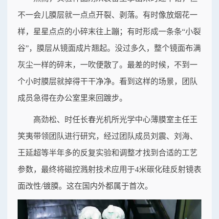
不一会儿膜层就一点点开裂、剥落。有时像放烟花一
样，星星点点的小碎末往上蹦；有时形成一条条“小裂
谷”，膜层从镜面成片翘起。没过多久，整个镜面布满
灰尘一样的碎末，一吹便散了。最差的时候，不到一
个小时膜层就掉得干干净净。看到这样的场景，团队
成员急得在办公室里来回踱步。
高劲松、时任长春光机所光学中心薄膜室主任王
笑夷带领团队进行研究，经过团队成员刘震、刘海、
王延超等半年多的反复实验和调整才找到合适的工艺
参数，最终将磁控溅射技术应用于4米碳化硅反射镜表
面改性/镀膜。这在国内外都属于首次。