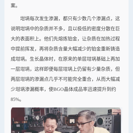
案。
坩埚每次发生渗漏，都只有少数几个渗漏点，这
说明坩埚中的杂质并不多，且以极低的密度分散在巨
大的表面积上。他们先熔炼铂金，让杂质在加热过程
中提前挥发，再将杂质含量大幅减少的铂金重新铸造
成坩埚。生长晶体时，在原来的单层坩埚基础上再加
一层坩埚，这样即便每层坩埚上仍留有少量杂质，但
两层坩埚的渗漏点几乎不可能完全重合，从而大幅减
少坩埚渗漏概率，使BGO晶体成品率迅速提升到约
85%。