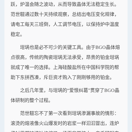
跃，炉温会随之波动，从而导致晶体无法稳定生长。
范世𩥉通过数十天持续观察，总结出电压变化规律，
请电工每天三班倒，人工调节电压，以保持炉中温度
稳定。
坩埚也是必不可少的关键工具。由于BGO晶体熔
点很高，传统的陶瓷坩埚无法承受，昂贵的铂金坩埚
就成了唯一的选择。上海硅酸盐所在中国科学院的帮
助下东拼西凑，斥巨资才购入了刚刚够用的铂金。
之后几年里，与坩埚的“爱恨纠葛”贯穿了BGO晶
体研制的整个过程。
范世𩥉忘不了第一次看到坩埚渗漏事故的情形：
滚烫的熔液像火山爆发时的岩浆一样汩汩冒出，连炉