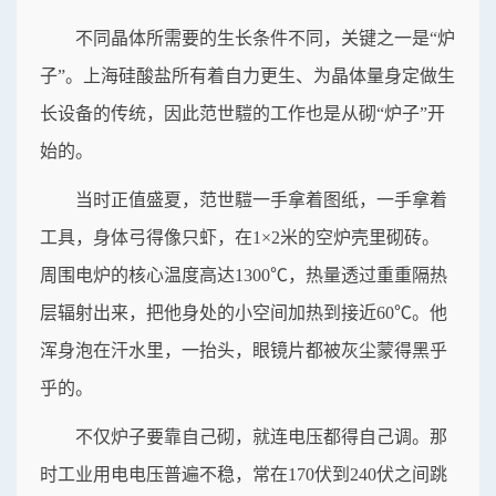
不同晶体所需要的生长条件不同，关键之一是“炉
子”。上海硅酸盐所有着自力更生、为晶体量身定做生
长设备的传统，因此范世𩥉的工作也是从砌“炉子”开
始的。
当时正值盛夏，范世𩥉一手拿着图纸，一手拿着
工具，身体弓得像只虾，在1×2米的空炉壳里砌砖。
周围电炉的核心温度高达1300℃，热量透过重重隔热
层辐射出来，把他身处的小空间加热到接近60℃。他
浑身泡在汗水里，一抬头，眼镜片都被灰尘蒙得黑乎
乎的。
不仅炉子要靠自己砌，就连电压都得自己调。那
时工业用电电压普遍不稳，常在170伏到240伏之间跳