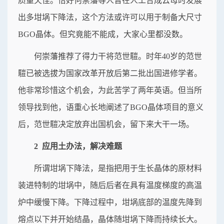
质量欠佳。恰好何崇藩等人曾在人工合成云母时发展
出多坩埚下降法，这个方法或许可以用于制备大尺寸
BGO晶体。但究竟能不能成，大家心里都没数。
何崇藩推荐了得力干将范世𩥉。时年40岁的范世
𩥉已被选拔为国家改革开放后第二批出国进修学者。
他非常珍惜这个机会，为此苦学了两年英语。但当所
领导找到他，语重心长地阐述了BGO晶体项目的意义
后，范世𩥉决定放弃出国机会，留下来大干一场。
2 应用土办法，解决难题
所谓坩埚下降法，是指把用于生长晶体的原材料
装进特制的坩埚中，随后后者在具有温度梯度的高温
炉中缓慢下降。下降过程中，坩埚底部的温度先降到
熔点以下并开始结晶，晶体随坩埚下降而持续长大。