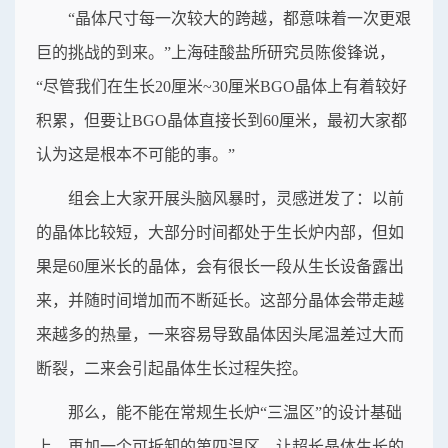
“晶体尺寸每一次较大的跨越，都意味着一次更艰
巨的挑战的到来。”上海硅酸盐所研究员陈俊锋说，
“尽管我们在生长20厘米~30厘米BGO晶体上有着较好
积累，但要让BGO晶体直接长到60厘米，最初大家都
认为这是根本不可能的事。”
组会上大家开展头脑风暴时，灵感迸发了：以前
的晶体比较短，大部分时间都处于生长炉内部，但如
果是60厘米长的晶体，会有很长一段从生长设备露出
来，并随时间增加而不断延长。这部分晶体会带走越
来越多的热量，一来容易导致晶体因头尾温差过大而
断裂，二来会引起晶体生长过程失控。
那么，能不能在常规生长炉“三温区”的设计基础
上，再加一个可拆卸的第四温区，让超长晶体生长的