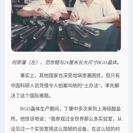
何崇藩（左）、范世𩥉与24厘米长大尺寸BGO晶体。
事实上，其他国家也深受坩埚渗漏困扰，但只有
中国科研人员凭借令人拍案叫绝的“土办法”，率先解
决了这个国际难题。
BGO晶体生产期间，丁肇中多次来到上海硅酸盐
所。他惊讶地说：“我参观过全世界那么多实验室，从
没见过一个实验室用这么简陋的设备，在这么短的时