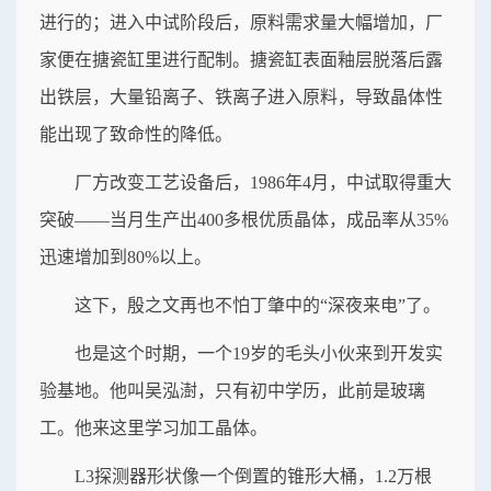
进行的；进入中试阶段后，原料需求量大幅增加，厂
家便在搪瓷缸里进行配制。搪瓷缸表面釉层脱落后露
出铁层，大量铅离子、铁离子进入原料，导致晶体性
能出现了致命性的降低。
厂方改变工艺设备后，1986年4月，中试取得重大
突破——当月生产出400多根优质晶体，成品率从35%
迅速增加到80%以上。
这下，殷之文再也不怕丁肇中的“深夜来电”了。
也是这个时期，一个19岁的毛头小伙来到开发实
验基地。他叫吴泓澍，只有初中学历，此前是玻璃
工。他来这里学习加工晶体。
L3探测器形状像一个倒置的锥形大桶，1.2万根