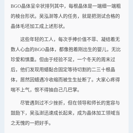
BGO晶体呈伞状排列其中，每根晶体是一端细一端粗
的棱台形状。吴泓澍等人的任务，就是把测试合格的
晶体毛坯加工成上述形状。
这些年轻的工人，每次手捧价值不菲、凝结着无
数人心血的BGO晶体，都像抱着刚出生的婴儿，无比
珍爱和慎重。但由于经验不足，一个冬天的周末过
后，他们发现用蜡黏合固定等待切割的二三十根晶
体，居然因蜡遇冷收缩而被生生扯断了。大家心疼得
喘不上气，恨不得抽自己几巴掌。
尽管遇到过不少挫折，但在领导和师长的宽容与
鼓励下，吴泓澍迅速成长起来，成为晶体加工领域当
之无愧的一把好手。