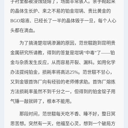
子衬里都被浸蚀烧熔了，场面非常骇人。亲手砌起来
的晶体生长炉、来之不易的铂金坩埚、贵比黄金的
BGO熔液、已经长了一半的晶体毁于一旦，每个人心
头都在滴血。
为了搞清楚坩埚渗漏的原因，范世𩥉跑到昆明贵
金属研究所请教，得到的答复是坩埚“中毒”了——铂
金与杂质发生反应，从而容易开裂、漏料。如用化学
办法提纯铂金，损耗率将高达25%。范世𩥉不甘心，
又到金银首饰厂向有经验的老师傅求助。首饰厂熔炼
方法损耗率虽然不到千分之一，但得到的铂金锭子用
气锤一敲就碎了，根本不能用。
那段时间，范世𩥉每天吃不香、睡不好，整日冥
思苦想。突然有一天，他福至心灵，想到一个破局方