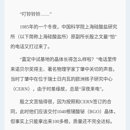
“叮铃铃铃……”
1985年的一个冬夜，中国科学院上海硅酸盐研究
所（以下简称上海硅酸盐所）原副所长殷之文最“怕”
的电话又打过来了。
“嘉定中试基地的晶体长得怎么样啦？”电话里传
来诺贝尔奖得主、著名物理学家丁肇中关切的声音。
当时丁肇中在位于瑞士日内瓦的欧洲核子研究中心
（CERN），由于时差缘故，总是“深夜来电”。
殷之文苦恼得很，因为按照和CERN签订的合
同，此时他们应该交付1040根锗酸铋（BGO）晶体，
但事实上只能拿出来100多根，质量还不完全达标。