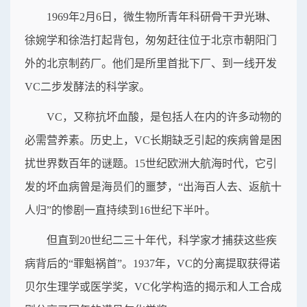
1969年2月6日，微生物所青年科研骨干尹光琳、
徐婉学和徐浩打起背包，匆匆赶往位于北京市朝阳门
外的北京制药厂。他们是所里首批下厂、到一线开发
VC二步发酵法的科学家。
VC，又称抗坏血酸，是包括人在内的许多动物的
必需营养素。历史上，VC长期缺乏引起的疾病曾是困
扰世界数百年的谜题。15世纪欧洲大航海时代，它引
发的坏血病曾是海员们的噩梦，“出海百人去、返航十
人归”的惨剧一直持续到16世纪下半叶。
但直到20世纪二三十年代，科学家才捕获这些疾
病背后的“罪魁祸首”。1937年，VC的分离提取获得诺
贝尔生理学或医学奖，VC化学构造的揭示和人工合成