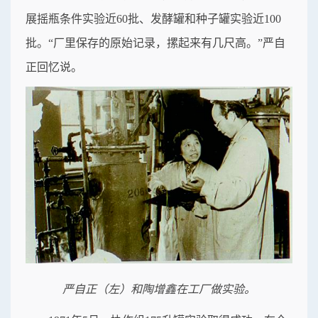
展摇瓶条件实验近60批、发酵罐和种子罐实验近100
批。“厂里保存的原始记录，摞起来有几尺高。”严自
正回忆说。
严自正（左）和陶增鑫在工厂做实验。