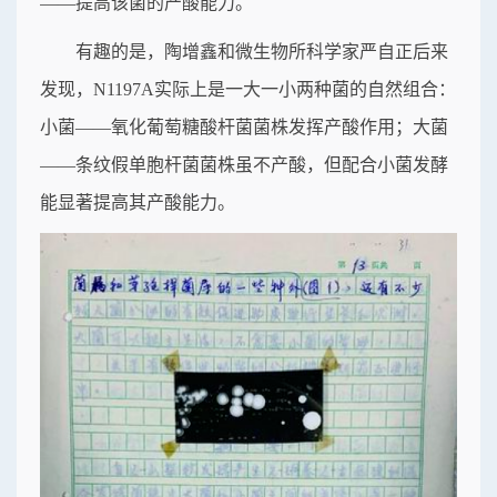
——提高该菌的产酸能力。
有趣的是，陶增鑫和微生物所科学家严自正后来
发现，N1197A实际上是一大一小两种菌的自然组合：
小菌——氧化葡萄糖酸杆菌菌株发挥产酸作用；大菌
——条纹假单胞杆菌菌株虽不产酸，但配合小菌发酵
能显著提高其产酸能力。