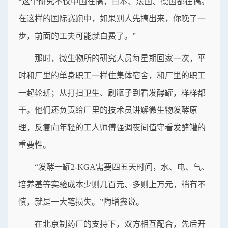
“这个研究不仅中国在搞，日本、法国、德国都在搞。
在这样的国际赛跑中，如果别人先搞出来，你晚了一
步，前面的工夫可能就白费了。”
那时，微生物所的研究人员每星期回家一次，平
时和厂里的单身职工一样住集体宿舍，和厂里的职工
一起轮班；从打扫卫生、刷瓶子到看发酵罐，样样都
干。他们还负责给厂里的技术员讲解微生物发酵原
理，反复向年轻的工人师傅强调夜间值守看发酵罐的
重要性。
“发酵一罐2-KGA需要四五天时间，水、电、气、
培养基等实验成本少则几百元、多则上万元，稍有不
慎，就是一大笔损失。”陶增鑫说。
在北京制药厂的支持下，双方相互配合，先后开