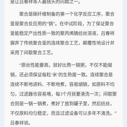
是让吕春祥等人最挠头的问题之一。
聚合是碳纤维制备的第一个化学反应工序，聚合
釜是聚合反应用的“锅”。在中试阶段，为了保证聚合
釜能稳定产出性质一致的聚丙烯腈纺丝溶液，吕春祥
摒弃了传统聚合釜的连续聚合工艺，颠覆性地设计并
采用了间歇聚合工艺。
“原丝性能要高，就好比熬一锅粥，不仅不能煳
锅，还必须保证每粒‘米’的生熟度一致。连续聚合是
连续不断地进料、不断地煮，容易煳锅，如原料不均
匀，过滤器也容易堵，每3个月就要清洗一次；间歇聚
合则是一锅一锅煮，煮好了放到罐子里，然后纺丝，
不仅原料均匀稳定，而且过滤设备可以多年不清洗。”
吕春祥说。