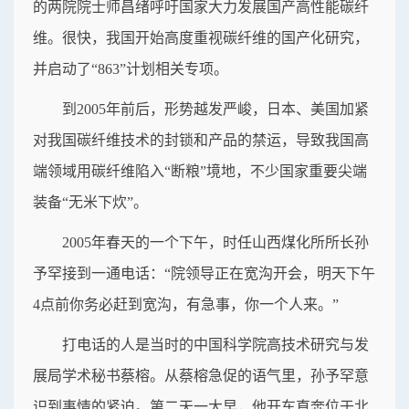
的两院院士师昌绪呼吁国家大力发展国产高性能碳纤
维。很快，我国开始高度重视碳纤维的国产化研究，
并启动了“863”计划相关专项。
到2005年前后，形势越发严峻，日本、美国加紧
对我国碳纤维技术的封锁和产品的禁运，导致我国高
端领域用碳纤维陷入“断粮”境地，不少国家重要尖端
装备“无米下炊”。
2005年春天的一个下午，时任山西煤化所所长孙
予罕接到一通电话：“院领导正在宽沟开会，明天下午
4点前你务必赶到宽沟，有急事，你一个人来。”
打电话的人是当时的中国科学院高技术研究与发
展局学术秘书蔡榕。从蔡榕急促的语气里，孙予罕意
识到事情的紧迫。第二天一大早，他开车直奔位于北