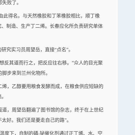
都失败了。
，由此得名。与天然橡胶和丁苯橡胶相比，顺丁橡
究、制造、生产丁二烯。长春应化所负责研究单体
研究实习员周望岳，直接“点名”。
想反其道而行之，把反应往右移。”众人的目光聚
的脚步来到兰州化物所。
二烯，乙醇要用粮食发酵而成，在粮食供应短缺的
锁。
报道，周望岳翻遍了图书馆的杂志，终于在上世纪
不太好。我们还是要走自己的路”。
的温度下，自制的磷-铋催化剂通过正丁烯、水、空