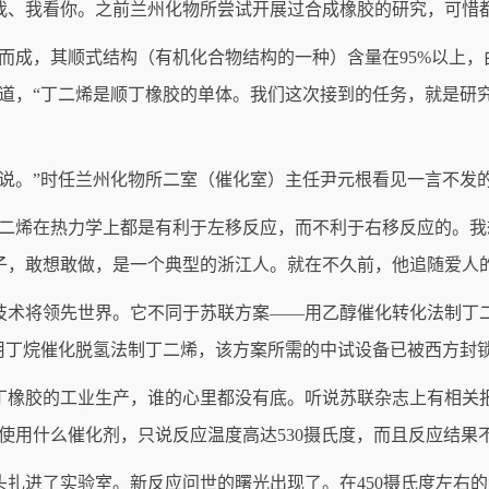
我、我看你。之前兰州化物所尝试开展过合成橡胶的研究，可惜
而成，其顺式结构（有机化合物结构的一种）含量在95%以上
释道，“丁二烯是顺丁橡胶的单体。我们这次接到的任务，就是研
说。”时任兰州化物所二室（催化室）主任尹元根看见一言不发的
丁二烯在热力学上都是有利于左移反应，而不利于右移反应的。我
子，敢想敢做，是一个典型的浙江人。就在不久前，他追随爱人
技术将领先世界。它不同于苏联方案——用乙醇催化转化法制丁
用丁烷催化脱氢法制丁二烯，该方案所需的中试设备已被西方封
丁橡胶的工业生产，谁的心里都没有底。听说苏联杂志上有相关
绍使用什么催化剂，只说反应温度高达530摄氏度，而且反应结果
头扎进了实验室。新反应问世的曙光出现了。在450摄氏度左右