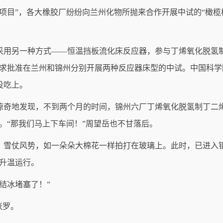
开发项目”，各大橡胶厂纷纷向兰州化物所抛来合作开展中试的“橄
采用另一种方式——恒温挡板流化床反应器，参与丁烯氧化脱氢
请求批准在兰州和锦州分别开展两种反应器床型的中试。中国科
没吃上。
惊奇地发现，不到两个月的时间，锦州六厂丁烯氧化脱氢制丁二
。“那我们马上下车间！”周望岳也不甘落后。
风，雪仗风势，如一朵朵大棉花一样拍打在玻璃上。此时，已进入
升温运行。
结冰堵塞了！”
张罗。