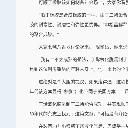
可顺丁橡胶该如何制备？会场上，大家你看
“顺丁橡胶是合成橡胶的一种，由丁二烯聚合
胶的耐寒性、耐磨性和弹性更优异。”申松昌解
的聚合成胶。”
大家七嘴八舌地讨论起来。“周望岳，你来说
“我有个不太成熟的想法，丁烯氧化脱氢制
焦到这位叫周望岳的年轻人身上。他一米七的个
这绝对是个大胆的提议，如果走得通，这项
年代该方案显得“奢侈”；也不同于美国方案——
丁烯氧化脱氢制丁二烯能否成功，并实现顺
50年代的杂志上找到了这篇文章，“可惜没有介
在装回20升小钢瓶丁烯液化气后，周望岳一