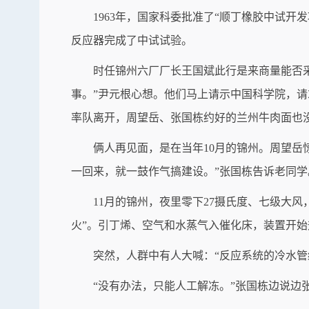
1963年，国家科委批准了“顺丁橡胶中试
反应器完成了中试试验。
时任锦州六厂厂长王国斌此行是来商量能否
事。”尹元根心想。他们马上请示中国科学院，
率队离开，周望岳、张国栋约好的兰州牛肉面也
俩人再见面，是在当年10月的锦州。周望岳
一回来，就一鼓作气搞建设。”张国栋告诉老同学
11月的锦州，夜里零下27摄氏度、七级大
火”。引丁烯、空气和水蒸气入催化床，装置开始
突然，人群中有人大喊：“反应系统的冷水管
“没有办法，只能人工解冻。”张国栋边说边