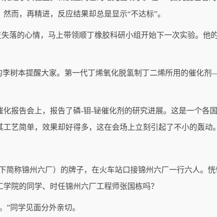
然而，再精进，反应结果却总是显示“不达标”。
平复失落的心情，马上带领顺丁橡胶科研小组开始下一次实验。他
团队的李树本提醒大家。第一代丁烯氧化脱氢制丁二烯所用的催化剂
次催化报告会上，报告了磷-钼-铋催化剂的研究进展。这是一个
其工艺简单，效果却好得多，这在会场上立刻引起了不小的轰动
”（以下简称锦州六厂）的牌子，在火车站口接锦州六厂一行六人。
工学院的同学、时任锦州六厂工程师张国栋吗？
。”同学见面分外亲切。