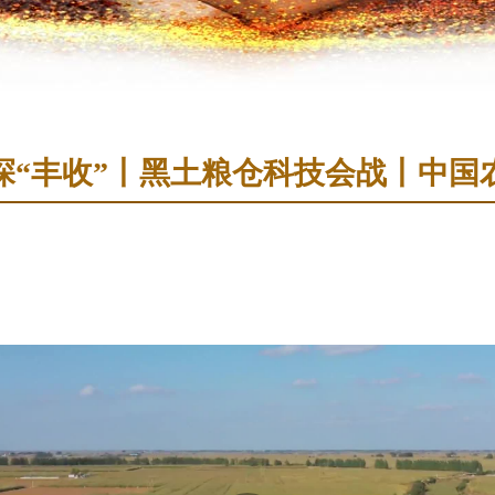
探“丰收”丨黑土粮仓科技会战丨中国