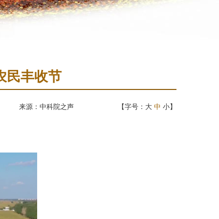
农民丰收节
来源：中科院之声
【字号：
大
中
小
】