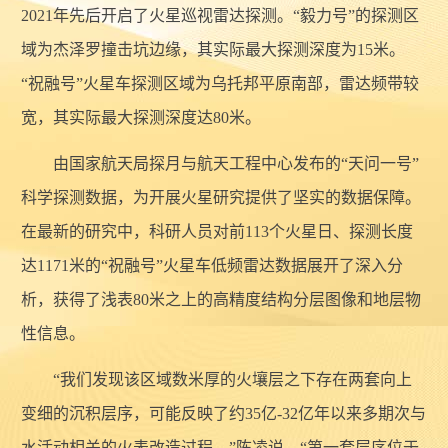
2021年先后开启了火星巡视雷达探测。“毅力号”的探测区
域为杰泽罗撞击坑边缘，其实际最大探测深度为15米。
“祝融号”火星车探测区域为乌托邦平原南部，雷达频带较
宽，其实际最大探测深度达80米。
由国家航天局探月与航天工程中心发布的“天问一号”
科学探测数据，为开展火星研究提供了坚实的数据保障。
在最新的研究中，科研人员对前113个火星日、探测长度
达1171米的“祝融号”火星车低频雷达数据展开了深入分
析，获得了浅表80米之上的高精度结构分层图像和地层物
性信息。
“我们发现该区域数米厚的火壤层之下存在两套向上
变细的沉积层序，可能反映了约35亿-32亿年以来多期次与
水活动相关的火表改造过程。”陈凌说，“第一套层序位于