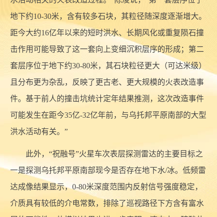
地下约10-30米，含有较多石块，其粒径随深度逐渐增大。
距今大约16亿年以来的短时洪水、长期风化或重复陨石撞
击作用可能导致了这一套向上变细沉积层序的形成；第二
套层序位于地下约30-80米，其石块粒径更大（可达米级）
且分布更为杂乱，反映了更古老、更大规模的火表改造事
件。基于前人的撞击坑统计定年结果推测，这次改造事件
可能发生在距今35亿-32亿年前，与乌托邦平原南部的大型
洪水活动有关。”
此外，“祝融号”火星车次表层探测雷达的主要目标之
一是探测乌托邦平原南部现今是否存在地下水/冰。低频雷
达成像结果显示，0-80米深度范围内反射信号强度稳定，
介质具有较低的介电常数，排除了巡视路径下方含有富水