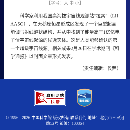
【字号：
大
中
小
】
科学家利用我国高海拔宇宙线观测站“拉索”（LH
AASO），在天鹅座恒星形成区发现了一个巨型超高
能伽马射线泡状结构，并从中找到了能量高于1亿亿电
子伏宇宙线起源的候选天体。这是人类能够确认的第
一个超级宇宙线源。相关成果2月26日在学术期刊《科
学通报》以封面文章形式发表。
（责任编辑：侯茜）
©
1996 -
2026 中国科学院 版权所有
联系我们
地址：北京市三里河
路52号 邮编：100864