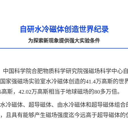
自研水冷磁体创造世界纪录
为探索新现象提供强大实验条件
：中国科学院合肥物质科学研究院强磁场科学中心自主
国国家强磁场实验室水冷磁体创造的41.4万高斯的
高斯，42.02万高斯相当于地球磁场的80多万倍。
水冷磁体、超导磁体、由水冷磁体和超导磁体组合
，且具有能够产生磁场强度迄今远高于超导磁体的