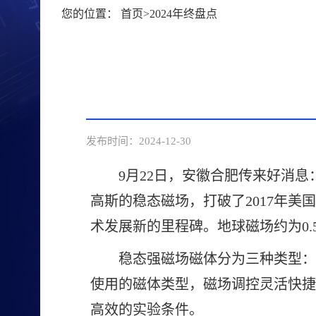
您的位置：
首页
>
2024年终盘点
发布时间：2024-12-30
9月22日，安徽合肥传来好消息
高斯的稳态磁场，打破了2017年美
术发展新的里程碑。地球磁场约为0.5
稳态强磁场磁体分为三种类型：
使用的磁体类型，磁场调控灵活快捷
高效的实验条件。