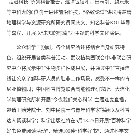
“走进科技”系列科普报告，邀请包信和、田志刚、封东来
等中科大的8位院士讲述前沿科技；“格致论道”讲坛将邀请
地理科学与资源研究所研究员闵庆文、知名科普KOL毕导
等嘉宾，开展以“未知的惊奇”为主题的科学文化演讲。
公众科学日期间，各个研究所还将结合自身研究特
色，组织开展各类科普活动。武汉植物园联合中-非联合研
究中心将展示中非生物多样性成果展，并通过中非直播连
线让公众了解科研人员的驻非工作场景，感受不一样的肯
尼亚植物园；中国科普博览联合高能物理研究所、大连化
学物理研究所将开展“今夜我们关心科学”主题连麦直播，
邀请王贻芳院士、刘中民院士与青年科学家徐颖以及科普
达人畅谈科学；科学出版社将在5月18-25日开展“百种科学
好书免费阅读活动”，精选100种“科学好书”，通过科学文