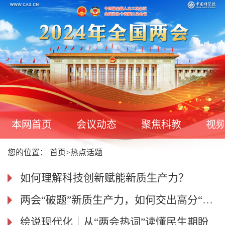
本网首页
会议动态
聚焦科教
视
您的位置：
首页
>
热点话题
如何理解科技创新赋能新质生产力？
两会“破题”新质生产力，如何交出高分“答卷”？
绘说现代化｜从“两会热词”读懂民生期盼