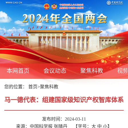
本网首页
会议动态
聚焦科教
视
您的位置：
首页
>
聚焦科教
马一德代表：组建国家级知识产权智库体系
发布时间：2024-03-11
来源：中国科学报 张晴丹
【字号：
大
中
小
】