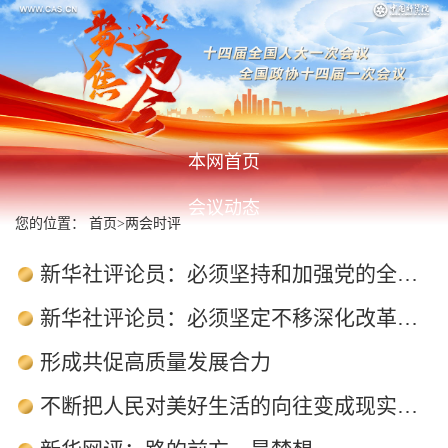
本网首页
会议动态
您的位置：
首页
>
两会时评
聚焦科教
新华社评论员：必须坚持和加强党的全面领导、坚定不移全面从严治党
视频新闻
新华社评论员：必须坚定不移深化改革开放、深入转变发展方式
热点话题
形成共促高质量发展合力
媒体报道
不断把人民对美好生活的向往变成现实——从全国两会看民生新图景
图片新闻