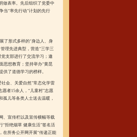
明做表率。先后组织了党委中
当“率先行动”计划的先行
展了形式多样的“身边人、身
、管理先进典型，营造“三学三
村党支部进行了交流学习；邀
面思想教育；坚持举办“黄昆
家提供了道德学习的榜样。
爱社会、关爱自然”常态化学雷
愿者15余人，“儿童村”志愿
亲和孤儿等各类人士送去温暖，
开网、宣传栏以及宣传横幅等载
“拒绝烟草 健康生活”签名活
，在所务公开网开展“传递正能