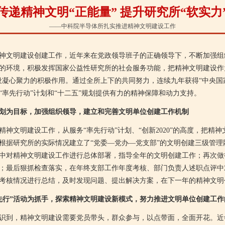
传递精神文明“正能量” 提升研究所“软实力
——中科院半导体所扎实推进精神文明建设工作
文明建设创建工作，近年来在党政领导班子的正确领导下，不断加强组
的环境，积极发挥国家公益性研究所的社会服务功能，把精神文明建设作
设凝心聚力的积极作用。通过全所上下的共同努力，连续九年获得“中央国
“率先行动”计划和“十二五”规划提供有力的精神保障和动力支持。
计划为目标，加强组织领导，建立和完善文明单位创建工作机制
文明建设工作，从服务“率先行动”计划、“创新2020”的高度，把精
根据研究所的实际情况建立了“党委—党办—党支部”的文明创建三级管理
中对精神文明建设工作进行总体部署，指导全年的文明创建工作；再次做
；最后狠抓检查落实，在年终支部工作年度考核、部门负责人述职点评中
考核情况进行总结，及时发现问题、提出解决方案，在下一年的精神文明
先行”活动为抓手，探索精神文明建设新模式，努力推进文明单位创建工作
到，精神文明建设需要党员带头，群众参与，以点带面，全面开花。近年