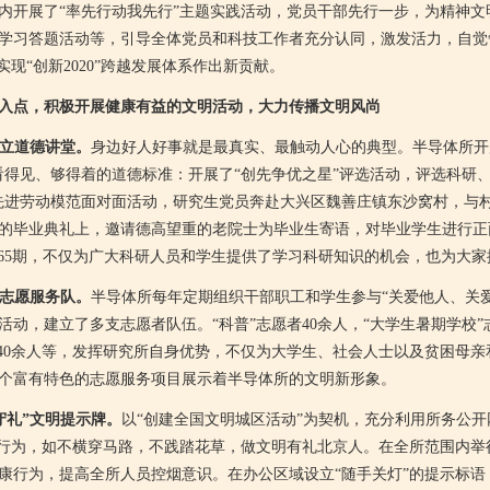
内开展了“率先行动我先行”主题实践活动，党员干部先行一步，为精神文
学习答题活动等，引导全体党员和科技工作者充分认同，激发活力，自觉争
实现“创新2020”跨越发展体系作出新贡献。
切入点，积极开展健康有益的文明活动，大力传播文明风尚
设立道德讲堂。
身边好人好事就是最真实、最触动人心的典型。半导体所开
看得见、够得着的道德标准：开展了“创先争优之星”评选活动，评选科研
先进劳动模范面对面活动，研究生党员奔赴大兴区魏善庄镇东沙窝村，与
的毕业典礼上，邀请德高望重的老院士为毕业生寄语，对毕业学生进行正
265期，不仅为广大科研人员和学生提供了学习科研知识的机会，也为大
锋志愿服务队。
半导体所每年定期组织干部职工和学生参与“关爱他人、关
动，建立了多支志愿者队伍。“科普”志愿者40余人，“大学生暑期学校”志
愿者40余人等，发挥研究所自身优势，不仅为大学生、社会人士以及贫困母
个富有特色的志愿服务项目展示着半导体所的文明新形象。
德守礼”文明提示牌。
以“创建全国文明城区活动”为契机，充分利用所务公
明行为，如不横穿马路，不践踏花草，做文明有礼北京人。在全所范围内举行
康行为，提高全所人员控烟意识。在办公区域设立“随手关灯”的提示标语