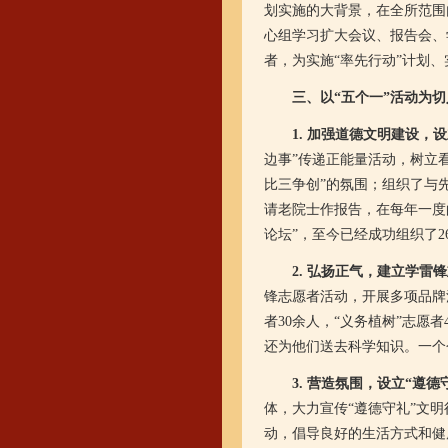
划实施的大背景，在全所范围
心组学习扩大会议、报告会、
者，为实施“率先行动”计划、
三、以“五个一”活动为
1. 加强道德文明建设，
边事”传递正能量活动，树立
比三争创”的氛围；组织了与
请老院士作报告，在每年一度
论坛”，至今已经成功组织了
2. 弘扬正气，建立学雷
锋志愿者活动，开展多项品牌活
者30余人，“义务植树”志
还为他们送去科学知识。一个
3. 营造氛围，设立“遵
体，大力宣传“遵德守礼”文
动，倡导良好的生活方式和健