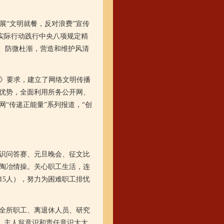
展“文明就餐，反对浪费”宣传
以实际行动践行中央八项规定精
止、防微杜渐，营造和维护风清
》要求，建立了网络文明传播
优势，全面利用所务公开网、
“传递正能量”系列报道，“创
识问答赛、元旦晚会、征文比
陶冶情操。关心职工生活，连
15人），努力为困难职工排忧
全所职工、离退休人员、研究
”，主人翁意识和责任意识大大