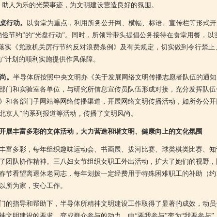
、助人为乐的光荣事迹，为文明建设营造良好的氛围。
餐桌行动。
以食堂为重点，利用所务公开网、横幅、标语、宣传栏等形式开
勤俭节约”的“光盘行动”。同时，所领导带头提倡公务接待在食堂用餐，
贯彻落实《党政机关厉行节约反对浪费条例》及有关规定，切实做到令行禁
动”计划的顺利实施提供作风保障。
风尚。
半导体所按照中央文明办《关于发展网络文明传播志愿者队伍的通知
部门和实验室各单位，与研究所信息宣传员队伍形成对接，充分发挥队伍
》和各部门子网站等网络传播渠道，开展网络文明传播活动，如所务公开网
北京人”的系列报道等活动，传播了文明风尚。
开展丰富多彩的文体活动，大力营造和谐文明、健康向上的文化氛围
富多彩，每年组织趣味运动会、书画展、拔河比赛、球类棋类比赛、知
了团队协作精神。三八妇女节组织女职工外出活动，扩大了她们的视野，
春节看望离退休老同志，每年划拨一定经费用于特殊困难职工的补助（约
以所为家，安心工作。
的指导和帮助下，半导体所精神文明建设工作取得了显著的成效，动员
神文明建设的要求，变成群众参与的动力，由“要我参与”变为“我要参与