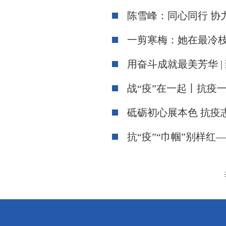
陈雪峰：同心同行 协力
一剪寒梅：她在最冷
用奋斗成就最美芳华 |
战“疫”在一起丨抗疫
砥砺初心展本色 抗疫
抗“疫”“巾帼”别样