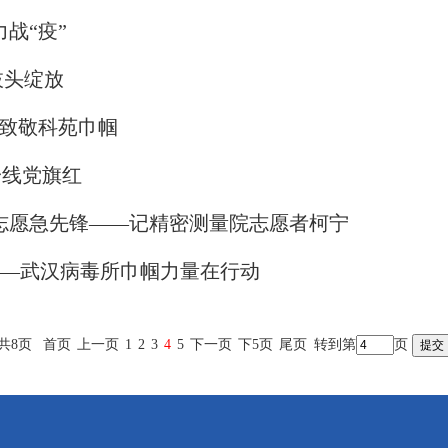
战“疫”
枝头绽放
 致敬科苑巾帼
一线党旗红
志愿急先锋——记精密测量院志愿者柯宁
红——武汉病毒所巾帼力量在行动
共8页
首页
上一页
1
2
3
4
5
下一页
下5页
尾页
转到第
页