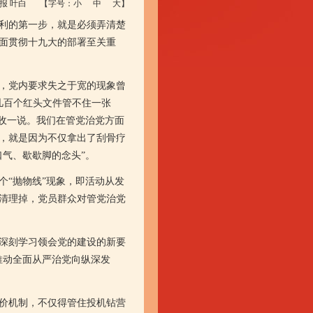
报 叶白
【字号：
小
中
大
】
利的第一步，就是必须弄清楚
面贯彻十九大的部署至关重
，党内要求失之于宽的现象曾
几百个红头文件管不住一张
收一说。我们在管党治党方面
，就是因为不仅拿出了刮骨疗
气、歇歇脚的念头”。
“抛物线”现象，即活动从发
清理掉，党员群众对管党治党
深刻学习领会党的建设的新要
推动全面从严治党向纵深发
价机制，不仅得管住投机钻营