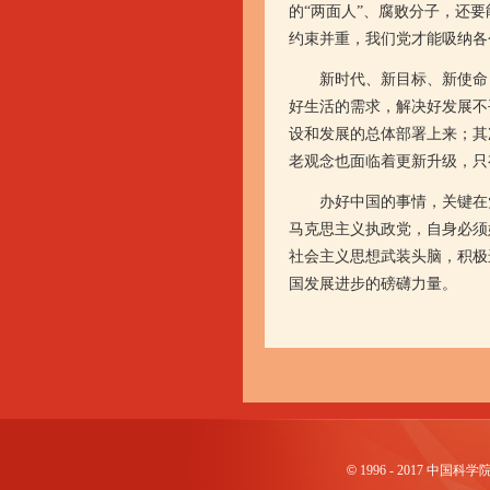
的“两面人”、腐败分子，还
约束并重，我们党才能吸纳各
新时代、新目标、新使命，
好生活的需求，解决好发展不
设和发展的总体部署上来；其
老观念也面临着更新升级，只
办好中国的事情，关键在党
马克思主义执政党，自身必须
社会主义思想武装头脑，积极
国发展进步的磅礴力量。
©
1996 - 2017 中国