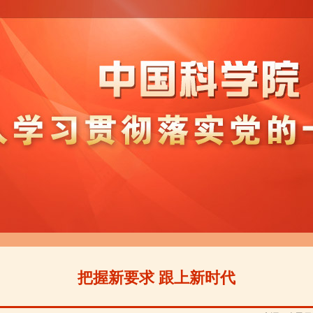
把握新要求 跟上新时代