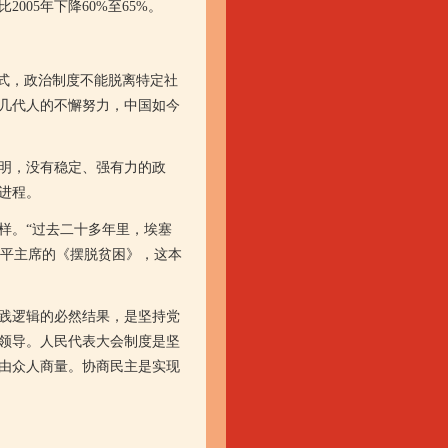
005年下降60%至65%。
式，政治制度不能脱离特定社
几代人的不懈努力，中国如今
明，没有稳定、强有力的政
进程。
。“过去二十多年里，埃塞
近平主席的《摆脱贫困》，这本
践逻辑的必然结果，是坚持党
领导。人民代表大会制度是坚
由众人商量。协商民主是实现