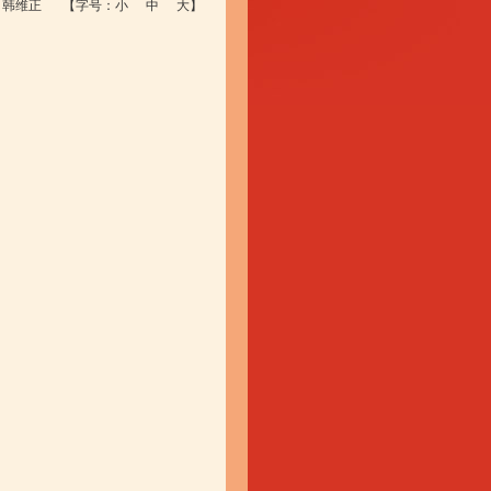
 韩维正
【字号：
小
中
大
】