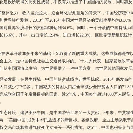
建设所取得的历史性成就，不仅有力推进了中国国内的发展，同时惠及
整体乏力、收入差距拉大、逆全球化思潮蔓延的背景下，中国经济稳中向
世界银行测算，2013年至2016年中国对世界经济的贡献率平均为31.6
中国对世界经济增长的贡献率将达到34.6%。同时，一个开放的中国持续
6.6%，其中，出口增长12.4%，进口增长22.3%。据世界贸易组织统
改革开放30多年来的基础上又取得了新的重大成就。这些成就都是在
会主义，走中国特色社会主义道路取得的。”十九大代表、国家发展改革
们从中国国情出发的，为世界提供了一种中国方案，供世界其他国家发展
发展，在民生领域，中国的扶贫成绩也让世界惊叹。2016年底发布的《
国贫困人口减少了7亿多，中国减少的贫困人口占全球减少全部贫困人口的71.
成联合国千年发展目标的国家。近5年来，中国每年超过1000万人脱贫，
。
态环境，建设美丽中国，是中国带给世界又一大贡献。5年来，中共将生
布局，“美丽中国”成为中华民族追求的新目标。各级政府、企业主动采取
权交易市场和推进气候变化立法等一系列措施。这5年，中国也积极参与