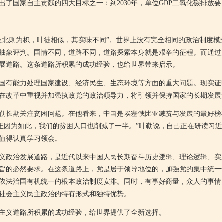
了国家自主贡献的四大目标之一：到2030年，单位GDP二氧化碳排放要比2
北则为枳，叶徒相似，其实味不同”。世界上没有完全相同的政治制度模
抽象评判。国情不同，道路不同，道路探索本身就是艰辛的征程。而通过
展道路。这条道路所积累的成功经验，也给世界带来启示。
有能力处理国家建设、经济民生、生态环境等方面的重大问题。现实证
在改革中重视并加强执政党的政治领导力，将引领并保持国家的长期发展
长期关注贫困问题。在他看来，中国是埃塞俄比亚减贫与发展的最好榜样
，正因为如此，我们的贫困人口也削减了一半。”叶勒说，自己正在研读习
值得认真学习领会。
政治发展道路，是近代以来中国人民长期奋斗历史逻辑、理论逻辑、实
旨的必然要求。在这条道路上，党是居于领导地位的，加强党的集中统一
依法治国有机统一的根本政治制度安排。同时，有事好商量，众人的事情
社会主义民主政治的特有形式和独特优势。
义道路所积累的成功经验，给世界提供了全新选择。