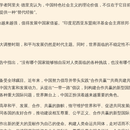
者阿里夫·德里克认为，中国特色社会主义的理论价值，不仅在于它目前
提供一种“替代经验”。
来越强，值得发展中国家借鉴。”印度尼西亚东盟南洋基金会主席班邦
调整时期，和平与发展仍然是时代主题。同时，世界面临的不稳定性不
中指出，“没有哪个国家能够独自应对人类面临的各种挑战，也没有哪个
全球瞩目。近年来，中国努力倡导并带头实践“合作共赢”“共商共建共享
中国方案和发展动力。从提出“一带一路”倡议，到构建合作共赢的新型国
各种重大国际问题，世界舞台上，中国正扮演着越来越重要的角色。
举和平、发展、合作、共赢的旗帜，恪守维护世界和平、促进共同发展
同各国的友好合作，推动建设相互尊重、公平正义、合作共赢的新型国际
出新的更大的贡献作为自己的使命。构建人类命运共同体，走对话而不