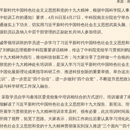
来源：
新时代中国特色社会主义思想和党的十九大精神，根据中国科学院人事
中轮训工作的通知》要求，4月16日至4月27日，中科院南京分院在宁举
通做实上下功夫，切实用习近平新时代中国特色社会主义思想武装头脑、
级职员以及纳入中层干部管理的正副处长共98人参加培训。
带领培训班的学员进一步学习了习近平新时代中国特色社会主义思想和
习了刘鹤副总理视察中科院重要讲话精神，传达了中科院党组学习贯彻刘鹤
十九大精神为指引，推动科技创新工作；与大家分享了怎样做一个合格的
彻党的十九大精神处长培训班，是深入学习习近平新时代中国特色社会主
中国化最新理论成果指导科研工作、推进科技创新的重要举措。举办这次
意识”，进一步坚定“四个自信”，进一步做到“四个自觉”，不断提升思想
设与科学研究工作深入融合。
采取学员自学与秦淮区委党校集中培训相结合的方式进行。培训邀请了南
细解读了习近平新时代中国特色社会主义思想和十九大报告、新宪法。培
开展学习贯彻党的十九大精神培训非常及时、很有必要，此次培训时间虽
开阔了视野，拓宽了思路。大家表示，回到工作岗位后要认真学习消化此
特色社会主义思想和党的十九大精神贯彻落实到深入推进“三个面向”“四