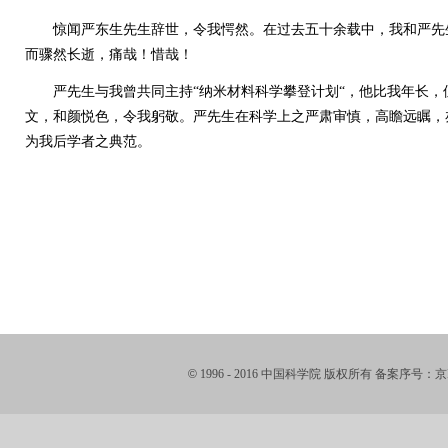
惊闻严东生先生辞世，令我愕然。在过去五十余载中，我和严先生
而骤然长逝，痛哉！惜哉！
严先生与我曾共同主持“纳米材料科学攀登计划“，他比我年长，
文，和颜悦色，令我躬敬。严先生在科学上之严肃审慎，高瞻远瞩，
为我后学者之典范。
©
1996 - 2016 中国科学院 版权所有 备案序号：