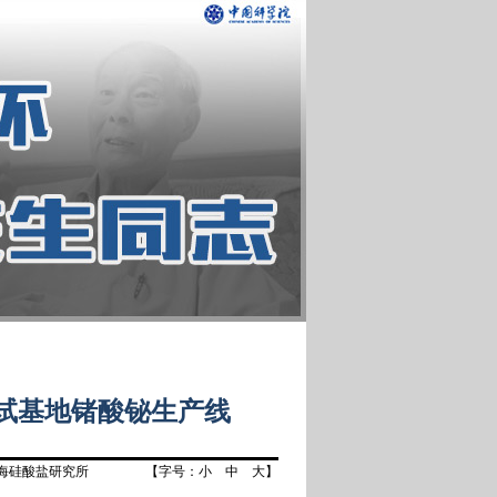
中试基地锗酸铋生产线
海硅酸盐研究所
【字号：
小
中
大
】