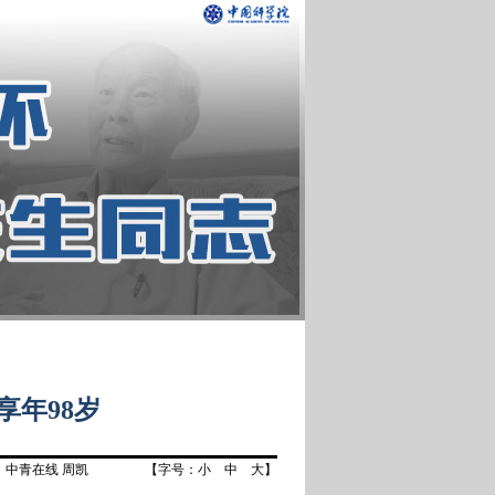
享年98岁
：中青在线 周凯
【字号：
小
中
大
】