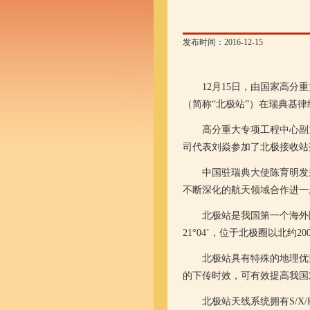
发布时间：2016-12-15
12
月
15
日，由国家高分重
（简称“北极站”）在瑞典基
高分重大专项工程中心副
司代表刘焱
参加了北极接收站
中国驻瑞典大使陈育明发
不断深化的航天领域合作进一
北极站是我国第一个海外
21
°
04
’，位于北极圈以北约
20
北极站具有特殊的地理优
的下传时效，可有效提高我国
北极站天线系统拥有
S/X/