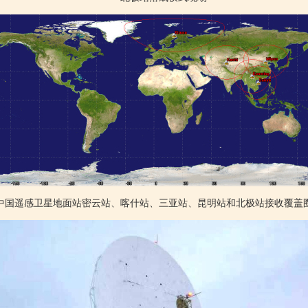
中国遥感卫星地面站密云站、喀什站、三亚站、昆明站和北极站接收覆盖