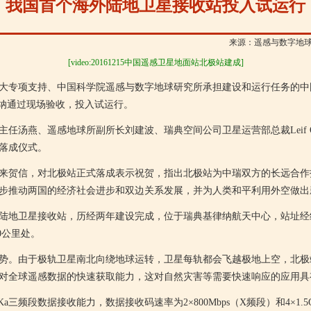
我国首个海外陆地卫星接收站投入试运行
来源：遥感与数字地
[video:20161215中国遥感卫星地面站北极站建成]
大专项支持、中国科学院遥感与数字地球研究所承担建设和运行任务的中
律纳通过现场验收，投入试运行。
主任汤燕、遥感地球所副所长刘建波、瑞典空间公司卫星运营部总裁
Leif 
落成仪式。
来贺信，对北极站正式落成表示祝贺，指出北极站为中瑞双方的长远合作
步推动两国的经济社会进步和双边关系发展，并为人类和平利用外空做出
陆地卫星接收站，历经两年建设完成，位于瑞典基律纳航天中心，站址经
0
公里处。
势。由于极轨卫星南北向绕地球运转，卫星每轨都会飞越极地上空，北极
对全球遥感数据的快速获取能力，这对自然灾害等需要快速响应的应用具
Ka
三频段数据接收能力，数据接收码速率为
2
×
800Mbps
（
X
频段）和
4
×
1.5