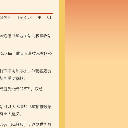
球研究所
【字号：
小
中
大
】
国遥感卫星地面站北极接收站
Osterbo
、航天恒星技术有限公
打下坚实的基础。他预祝双方
新的重要贡献。
纬度为北纬
67
°
53
’、东经
站可以大大增加卫星拍摄数据
有重大意义。
Gbps
（
Ka
频段），达到世界领