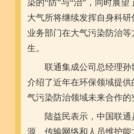
染的“防”与“治”，同时展
大气所将继续发挥自身科研
业务部门在大气污染防治等
生。
联通集成公司总经理孙
介绍了近年在环保领域提供
气污染防治领域未来合作的
陆益民表示，
中国联通
源、传输网络和人员维护能