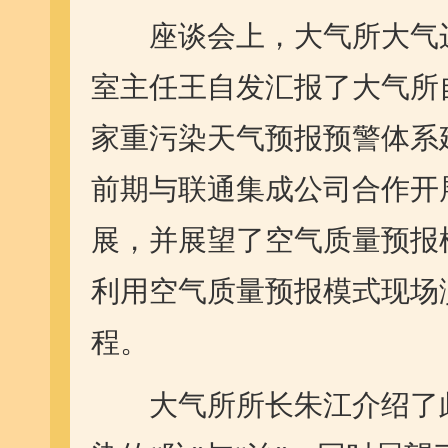
座谈会上，大气所大气
室主任王自发汇报了大气所
家重污染天气预报预警体系
前期与联通集成公司合作开
展，并展望了空气质量预报
利用空气质量预报模式现场
程。
大气所所长朱江介绍了