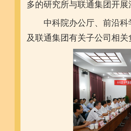
多的研究所与
联通集团
开展
中科院办公厅、前沿科
及联通集团有关子公司相关