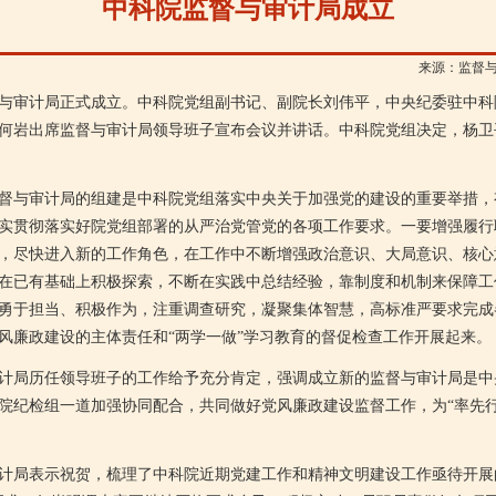
中科院监督与审计局成立
来源：监督
与审计局正式成立。中科院党组副书记、副院长刘伟平，中央纪委驻中科
何岩出席监督与审计局领导班子宣布会议并讲话。中科院党组决定，杨卫
与审计局的组建是中科院党组落实中央关于加强党的建设的重要举措，
实贯彻落实好院党组部署的从严治党管党的各项工作要求。一要增强履行
，尽快进入新的工作角色，在工作中不断增强政治意识、大局意识、核心
在已有基础上积极探索，不断在实践中总结经验，靠制度和机制来保障工
勇于担当、积极作为，注重调查研究，凝聚集体智慧，高标准严要求完成
风廉政建设的主体责任和“两学一做”学习教育的督促检查工作开展起来。
局历任领导班子的工作给予充分肯定，强调成立新的监督与审计局是中
院纪检组一道加强协同配合，共同做好党风廉政建设监督工作，为“率先行
局表示祝贺，梳理了中科院近期党建工作和精神文明建设工作亟待开展的